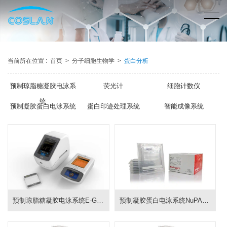
当前所在位置 :
首页
>
分子细胞生物学
>
蛋白分析
预制琼脂糖凝胶电泳系
荧光计
细胞计数仪
统
预制凝胶蛋白电泳系统
蛋白印迹处理系统
智能成像系统
预制琼脂糖凝胶电泳系统E-Gel Power Snap
预制凝胶蛋白电泳系统NuPAGE Bis-Tris